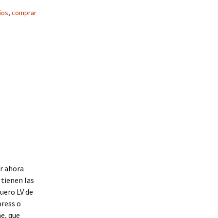
ños
,
comprar
ir ahora
 tienen las
uero LV de
press o
me, que