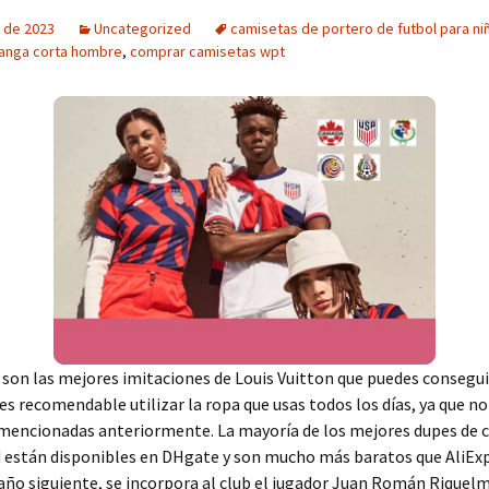
 de 2023
Uncategorized
camisetas de portero de futbol para ni
anga corta hombre
,
comprar camisetas wpt
 son las mejores imitaciones de Louis Vuitton que puedes consegu
s recomendable utilizar la ropa que usas todos los días, ya que no
mencionadas anteriormente. La mayoría de los mejores dupes de c
d están disponibles en DHgate y son mucho más baratos que AliEx
 año siguiente, se incorpora al club el jugador Juan Román Riquel