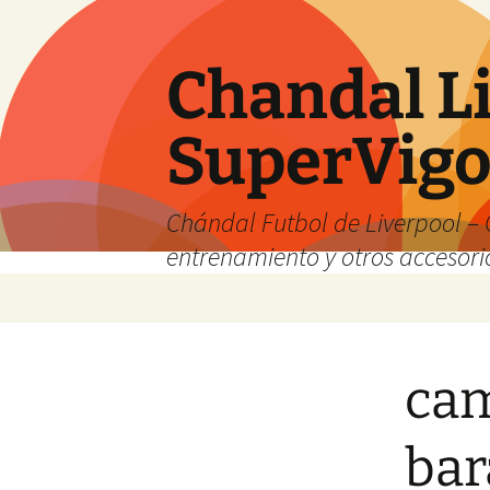
Chandal Li
SuperVig
Chándal Futbol de Liverpool – 
entrenamiento y otros accesori
Saltar
al
contenido
cam
bar