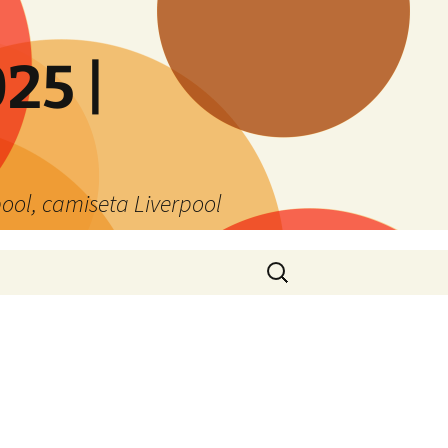
25 |
ool, camiseta Liverpool
Buscar: