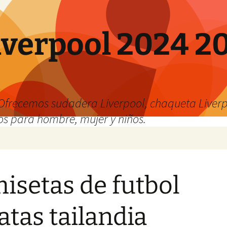
verpool 2024 20
o
Ofrecemos sudadera Liverpool, chaqueta Liverp
os para hombre, mujer y niños.
isetas de futbol
atas tailandia