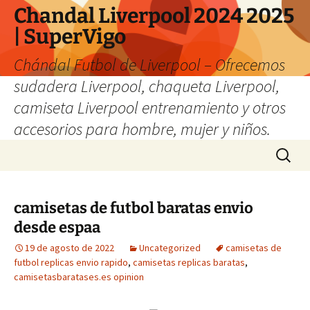
Chandal Liverpool 2024 2025
| SuperVigo
Chándal Futbol de Liverpool – Ofrecemos
sudadera Liverpool, chaqueta Liverpool,
camiseta Liverpool entrenamiento y otros
accesorios para hombre, mujer y niños.
Saltar
Buscar:
al
contenido
camisetas de futbol baratas envio
desde espaa
19 de agosto de 2022
Uncategorized
camisetas de
futbol replicas envio rapido
,
camisetas replicas baratas
,
camisetasbaratases.es opinion