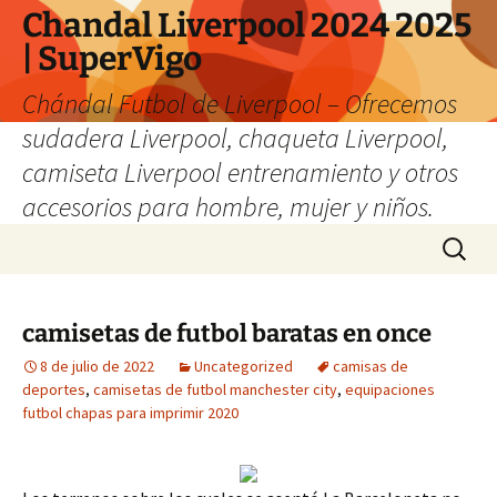
Chandal Liverpool 2024 2025
| SuperVigo
Chándal Futbol de Liverpool – Ofrecemos
sudadera Liverpool, chaqueta Liverpool,
camiseta Liverpool entrenamiento y otros
accesorios para hombre, mujer y niños.
Saltar
Buscar:
al
contenido
camisetas de futbol baratas en once
8 de julio de 2022
Uncategorized
camisas de
deportes
,
camisetas de futbol manchester city
,
equipaciones
futbol chapas para imprimir 2020