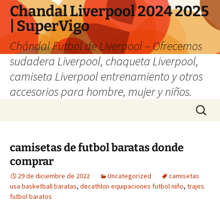
Chandal Liverpool 2024 2025
| SuperVigo
Chándal Futbol de Liverpool – Ofrecemos
sudadera Liverpool, chaqueta Liverpool,
camiseta Liverpool entrenamiento y otros
accesorios para hombre, mujer y niños.
Saltar
Buscar:
al
contenido
camisetas de futbol baratas donde
comprar
29 de diciembre de 2022
Uncategorized
camisetas
usa basketball baratas
,
decathlon equipaciones futbol niño
,
trajes
futbol baratos