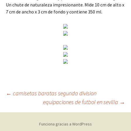
Un chute de naturaleza impresionante. Mide 10 cm de alto x
7 cm de ancho x 3 cm de fondo y contiene 350 ml.
Navegación
←
camisetas baratas segunda division
equipaciones de futbol en sevilla
→
de
Funciona gracias a WordPress