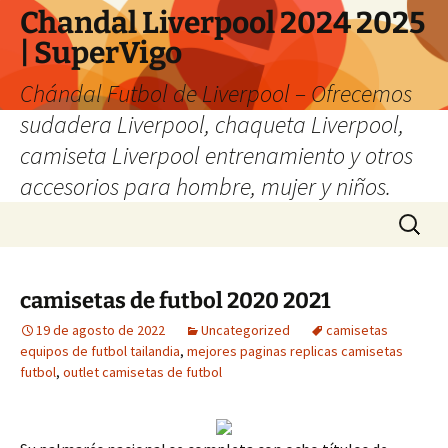
Chandal Liverpool 2024 2025
| SuperVigo
Chándal Futbol de Liverpool – Ofrecemos
sudadera Liverpool, chaqueta Liverpool,
camiseta Liverpool entrenamiento y otros
accesorios para hombre, mujer y niños.
Saltar
Buscar:
al
contenido
camisetas de futbol 2020 2021
19 de agosto de 2022
Uncategorized
camisetas
equipos de futbol tailandia
,
mejores paginas replicas camisetas
futbol
,
outlet camisetas de futbol