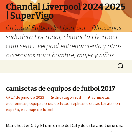
Chandal Liverpool 2024 2025
| SuperVigo
Chándal Futbol de Liverpool – Ofrecemos
sudadera Liverpool, chaqueta Liverpool,
camiseta Liverpool entrenamiento y otros
accesorios para hombre, mujer y niños.
Saltar
Buscar:
al
contenido
camisetas de equipos de futbol 2017
27 de junio de 2023
Uncategorized
camisetas
economicas
,
equipaciones de futbol replicas exactas baratas en
españa
,
equipaje de futbol
Manchester City. El uniforme del City de este año tiene una