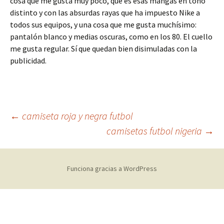
cosa que me gusta muy poco, que es esas mangas en tono
distinto y con las absurdas rayas que ha impuesto Nike a
todos sus equipos, y una cosa que me gusta muchísimo:
pantalón blanco y medias oscuras, como en los 80. El cuello
me gusta regular. Sí que quedan bien disimuladas con la
publicidad.
Navegación
←
camiseta roja y negra futbol
camisetas futbol nigeria
→
de
Funciona gracias a WordPress
entradas