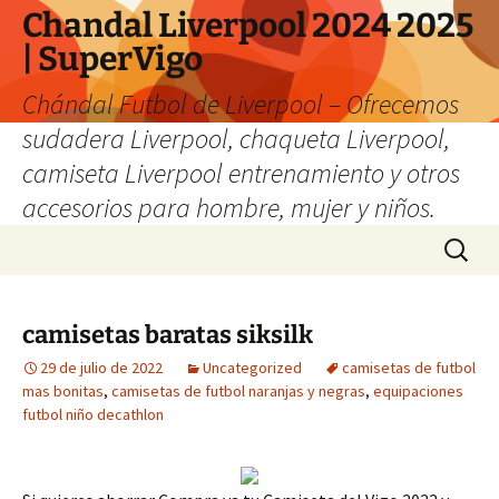
Chandal Liverpool 2024 2025
| SuperVigo
Chándal Futbol de Liverpool – Ofrecemos
sudadera Liverpool, chaqueta Liverpool,
camiseta Liverpool entrenamiento y otros
accesorios para hombre, mujer y niños.
Saltar
Buscar:
al
contenido
camisetas baratas siksilk
29 de julio de 2022
Uncategorized
camisetas de futbol
mas bonitas
,
camisetas de futbol naranjas y negras
,
equipaciones
futbol niño decathlon