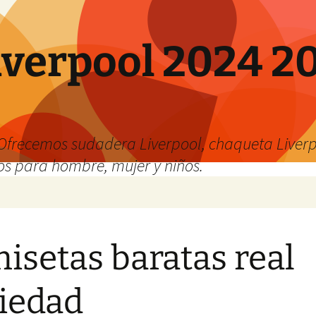
verpool 2024 20
o
Ofrecemos sudadera Liverpool, chaqueta Liverp
os para hombre, mujer y niños.
isetas baratas real
iedad