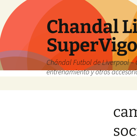
Chandal Li
SuperVig
Chándal Futbol de Liverpool – 
entrenamiento y otros accesori
Saltar
al
contenido
cam
soc