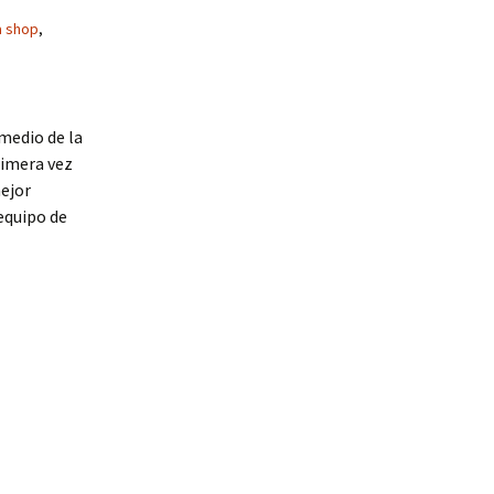
a shop
,
medio de la
rimera vez
mejor
equipo de