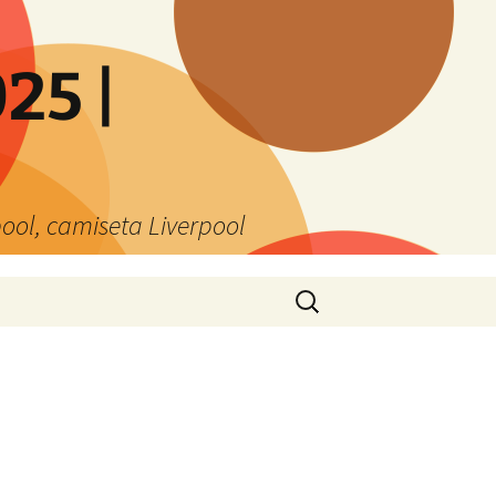
25 |
ool, camiseta Liverpool
Buscar: