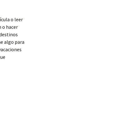
cula o leer
n o hacer
 destinos
ne algo para
vacaciones
que