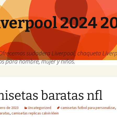
verpool 2024 20
o
Ofrecemos sudadera Liverpool, chaqueta Liverp
os para hombre, mujer y niños.
isetas baratas nfl
rero de 2023
Uncategorized
camisetas futbol para personalizar
,
aratas
,
camisetas replicas calvin klein