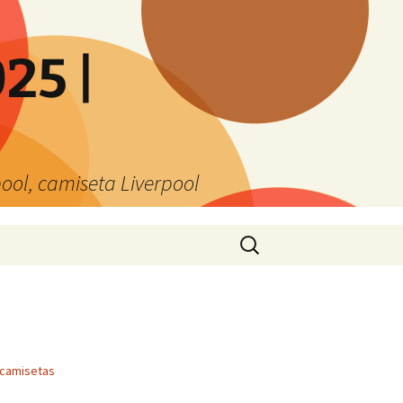
25 |
ool, camiseta Liverpool
Buscar:
camisetas