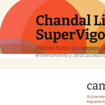
Chandal Li
SuperVig
Chándal Futbol de Liverpool – 
entrenamiento y otros accesori
Saltar
al
contenido
cam
23 de feb
king queen b