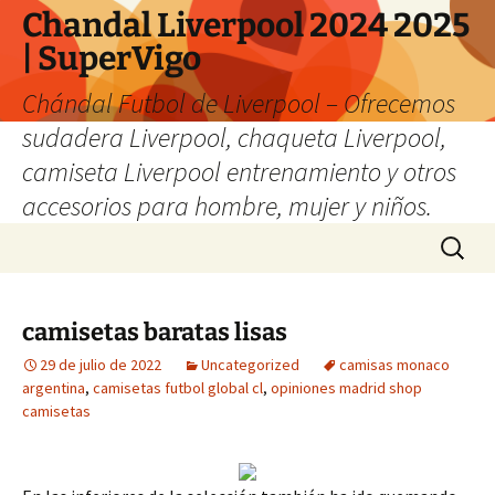
Chandal Liverpool 2024 2025
| SuperVigo
Chándal Futbol de Liverpool – Ofrecemos
sudadera Liverpool, chaqueta Liverpool,
camiseta Liverpool entrenamiento y otros
accesorios para hombre, mujer y niños.
Saltar
Buscar:
al
contenido
camisetas baratas lisas
29 de julio de 2022
Uncategorized
camisas monaco
argentina
,
camisetas futbol global cl
,
opiniones madrid shop
camisetas