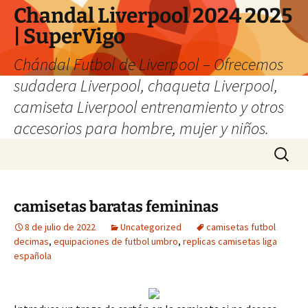
Chandal Liverpool 2024 2025
| SuperVigo
Chándal Futbol de Liverpool – Ofrecemos
sudadera Liverpool, chaqueta Liverpool,
camiseta Liverpool entrenamiento y otros
accesorios para hombre, mujer y niños.
Saltar
Buscar:
al
contenido
camisetas baratas femininas
8 de julio de 2022
Uncategorized
camisetas futbol
decimas
,
equipaciones de futbol umbro
,
replicas camisetas liga
española