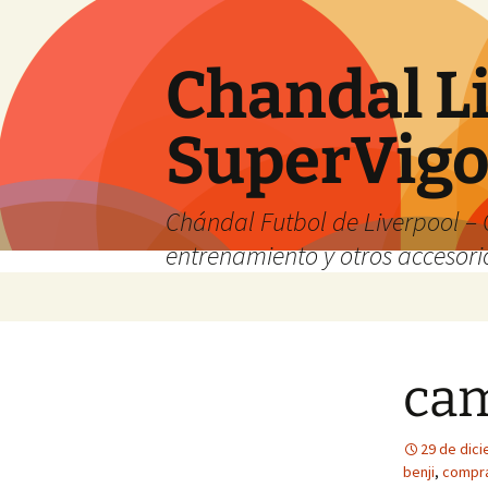
Chandal Li
SuperVig
Chándal Futbol de Liverpool – 
entrenamiento y otros accesori
Saltar
al
contenido
cam
29 de dic
benji
,
compra