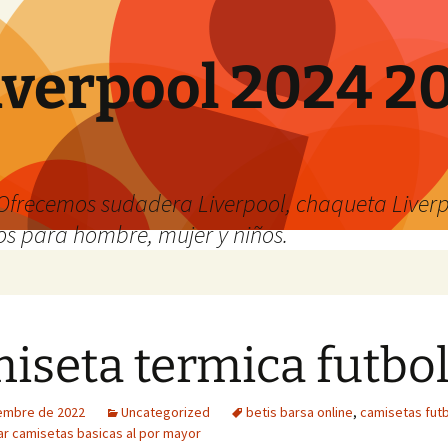
verpool 2024 20
o
Ofrecemos sudadera Liverpool, chaqueta Liverp
os para hombre, mujer y niños.
iseta termica futbo
iembre de 2022
Uncategorized
betis barsa online
,
camisetas futb
r camisetas basicas al por mayor