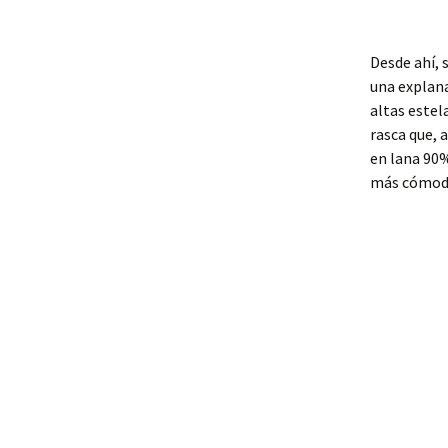
Desde ahí, 
una explana
altas estel
rasca que, 
en lana 90%
más cómod