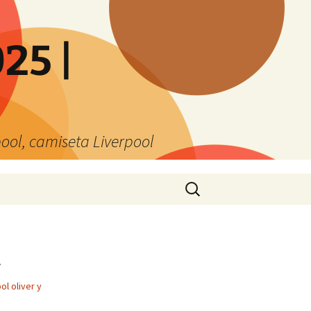
25 |
ool, camiseta Liverpool
Buscar:
l
ol oliver y