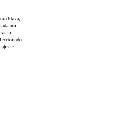
Gran Plaza,
dada por
 rasca-
nfeccionado
n ajuste