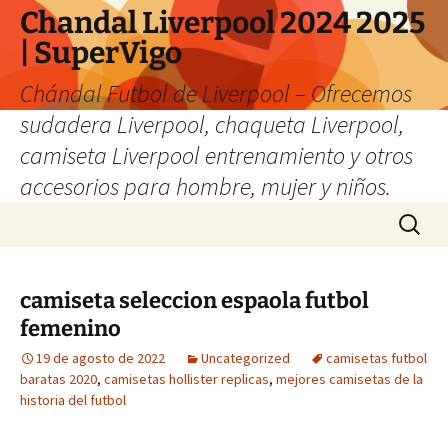
Chandal Liverpool 2024 2025
| SuperVigo
Chándal Futbol de Liverpool – Ofrecemos
sudadera Liverpool, chaqueta Liverpool,
camiseta Liverpool entrenamiento y otros
accesorios para hombre, mujer y niños.
Saltar
Buscar:
al
contenido
camiseta seleccion espaola futbol
femenino
19 de agosto de 2022
Uncategorized
camisetas futbol
baratas 2020
,
camisetas hollister replicas
,
mejores camisetas de la
historia del futbol