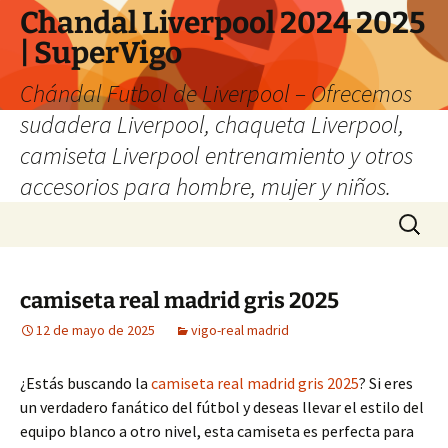
Chandal Liverpool 2024 2025
| SuperVigo
Chándal Futbol de Liverpool – Ofrecemos
sudadera Liverpool, chaqueta Liverpool,
camiseta Liverpool entrenamiento y otros
accesorios para hombre, mujer y niños.
Saltar
Buscar:
al
contenido
camiseta real madrid gris 2025
12 de mayo de 2025
vigo-real madrid
¿Estás buscando la
camiseta real madrid gris 2025
? Si eres
un verdadero fanático del fútbol y deseas llevar el estilo del
equipo blanco a otro nivel, esta camiseta es perfecta para