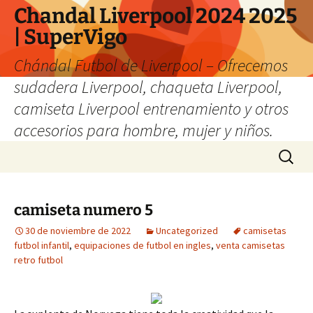
Chandal Liverpool 2024 2025
| SuperVigo
Chándal Futbol de Liverpool – Ofrecemos
sudadera Liverpool, chaqueta Liverpool,
camiseta Liverpool entrenamiento y otros
accesorios para hombre, mujer y niños.
Saltar
Buscar:
al
contenido
camiseta numero 5
30 de noviembre de 2022
Uncategorized
camisetas
futbol infantil
,
equipaciones de futbol en ingles
,
venta camisetas
retro futbol