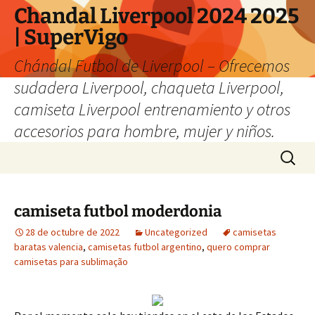
Chandal Liverpool 2024 2025
| SuperVigo
Chándal Futbol de Liverpool – Ofrecemos
sudadera Liverpool, chaqueta Liverpool,
camiseta Liverpool entrenamiento y otros
accesorios para hombre, mujer y niños.
Saltar
Buscar:
al
contenido
camiseta futbol moderdonia
28 de octubre de 2022
Uncategorized
camisetas
baratas valencia
,
camisetas futbol argentino
,
quero comprar
camisetas para sublimação