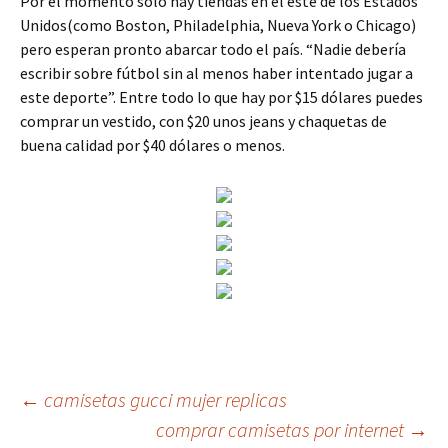
Por el momento solo hay tiendas en el este de los Estados
Unidos(como Boston, Philadelphia, Nueva York o Chicago)
pero esperan pronto abarcar todo el país. “Nadie debería
escribir sobre fútbol sin al menos haber intentado jugar a
este deporte”. Entre todo lo que hay por $15 dólares puedes
comprar un vestido, con $20 unos jeans y chaquetas de
buena calidad por $40 dólares o menos.
Navegación
←
camisetas gucci mujer replicas
comprar camisetas por internet
→