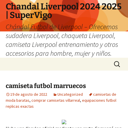
Chandal Liverpool 2024 2025
| SuperVigo
Chándal Futbol de Liverpool – Ofrecemos
sudadera Liverpool, chaqueta Liverpool,
camiseta Liverpool entrenamiento y otros
accesorios para hombre, mujer y niños.
Saltar
Buscar:
al
contenido
camiseta futbol marruecos
19 de agosto de 2022
Uncategorized
camisetas de
moda baratas
,
comprar camisetas villarreal
,
equipaciones futbol
replicas exactas