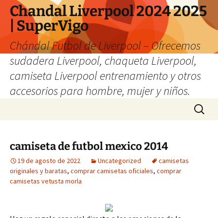
Chandal Liverpool 2024 2025
| SuperVigo
Chándal Futbol de Liverpool – Ofrecemos
sudadera Liverpool, chaqueta Liverpool,
camiseta Liverpool entrenamiento y otros
accesorios para hombre, mujer y niños.
Saltar
Buscar:
al
contenido
camiseta de futbol mexico 2014
19 de agosto de 2022
Uncategorized
camisetas
originales y baratas
,
comprar camisetas oficiales
,
comprar
camisetas vetusta morla