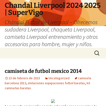
Chandal Liverpool 2024 2025
| SuperVigo
Chándal Futbol de Liverpool – Ofrecemos
sudadera Liverpool, chaqueta Liverpool,
camiseta Liverpool entrenamiento y otros
accesorios para hombre, mujer y niños.
Saltar
Buscar:
al
contenido
camiseta de futbol mexico 2014
23 de febrero de 2023
Uncategorized
camiseta
barcelona 2013
,
imitaciones equipaciones futbol baratas
,
kit
camisetas baratas