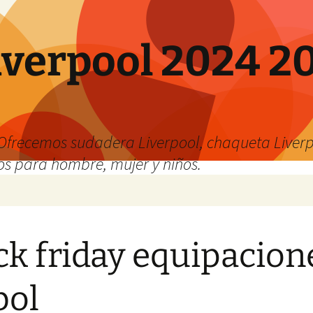
verpool 2024 20
o
Ofrecemos sudadera Liverpool, chaqueta Liverp
os para hombre, mujer y niños.
ck friday equipacion
bol