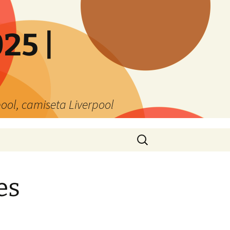
25 |
ool, camiseta Liverpool
Buscar:
es