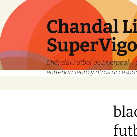
Chandal Li
SuperVig
Chándal Futbol de Liverpool – 
entrenamiento y otros accesori
Saltar
al
contenido
bla
fut